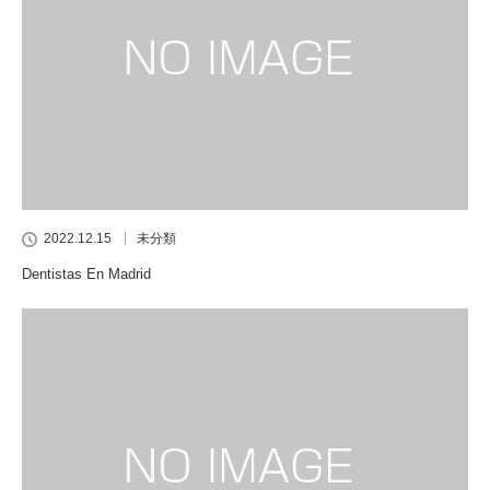
2022.12.15
未分類
Dentistas En Madrid