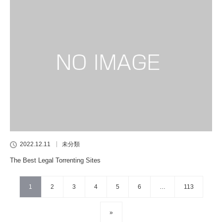
2022.12.11
未分類
The Best Legal Torrenting Sites
1
2
3
4
5
6
…
113
»