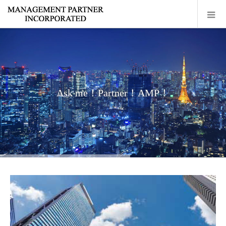
Ask me！Partner！AMP！