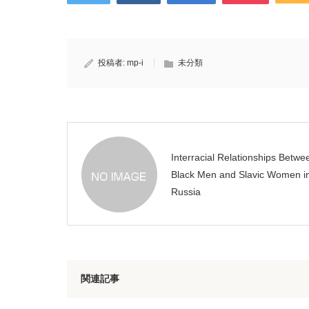
投稿者:
mp-i
未分類
Interracial Relationships Betwe
Black Men and Slavic Women i
Russia
関連記事