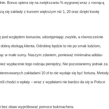
ie. Bonus opiera się na zwiększaniu % wygranej wraz z rosnącą
czą się zakłady z kursem większym niż 1, 20 oraz dzięki kwotę
 się pod względem bonusów, udostępniając zwykłe, a równocześnie
 dobrą obsługą klienta. Odrobinę będzie to nie po smak ludziom,
rając w małe sumy. Naszym zdaniem, ponieważ minimalna
adidas-
nież wypłacenie tego rodzaju pieniędzy. Nie pozostaniemy jednak za
eresowanych zakładami 10 zł to nie wydaje się być fortuna. Metody
jeśli chodzi o wpłaty – wraz z wypłatami nie bardzo da się w Polsce
ią i bez obaw wypróbować pomoce bukmachera.