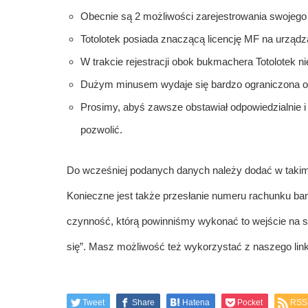
Obecnie są 2 możliwości zarejestrowania swojego
Totolotek posiada znaczącą licencję MF na urząd
W trakcie rejestracji obok bukmachera Totolotek 
Dużym minusem wydaje się bardzo ograniczona ofer
Prosimy, abyś zawsze obstawiał odpowiedzialnie i
pozwolić.
Do wcześniej podanych danych należy dodać w takim
Konieczne jest także przesłanie numeru rachunku ba
czynność, którą powinniśmy wykonać to wejście na stro
się”. Masz możliwość też wykorzystać z naszego link
Tweet
Share
Hatena
Pocket
RSS