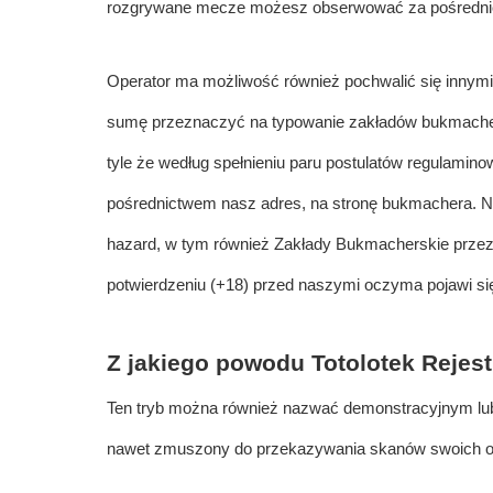
rozgrywane mecze możesz obserwować za pośrednic
Operator ma możliwość również pochwalić się innymi
sumę przeznaczyć na typowanie zakładów bukmacher
tyle że według spełnieniu paru postulatów regulamin
pośrednictwem nasz adres, na stronę bukmachera. N
hazard, w tym również Zakłady Bukmacherskie przeznac
potwierdzeniu (+18) przed naszymi oczyma pojawi się
Z jakiego powodu Totolotek Rejest
Ten tryb można również nazwać demonstracyjnym lub
nawet zmuszony do przekazywania skanów swoich os