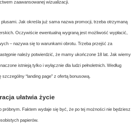
twem zaawansowanej wizualizacji.
 plusami. Jak określa już sama nazwa promocji, trzeba otrzymaną
skich. Oczywiście ewentualną wygraną jest możliwość wypłacić,
owych – nazywa się to warunkami obrotu. Trzeba przejść za
astępnie należy potwierdzić, że mamy ukończone 18 lat. Jak wiemy
zone istnieją tylko i wyłącznie dla ludzi pełnoletnich. Według
 szczególny “landing page” z ofertą bonusową.
racja ułatwia życie
 próbnym. Faktem wydaje się być, że po tej możności nie będziesz
obistych papierów.