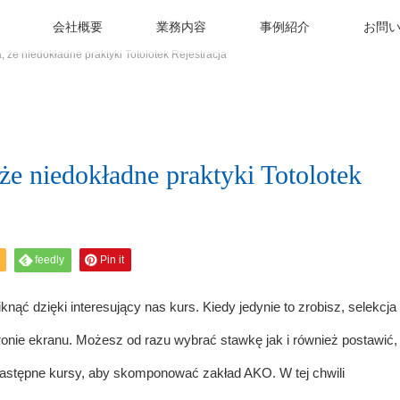
会社概要
業務内容
事例紹介
お問
 że ​​​​niedokładne praktyki Totolotek Rejestracja
 ​​​​niedokładne praktyki Totolotek
feedly
Pin it
nąć dzięki interesujący nas kurs. Kiedy jedynie to zrobisz, selekcja
onie ekranu. Możesz od razu wybrać stawkę jak i również postawić,
a następne kursy, aby skomponować zakład AKO. W tej chwili