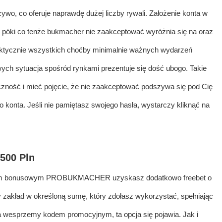
wo, co oferuje naprawdę dużej liczby rywali. Założenie konta w
e póki co tenże bukmacher nie zaakceptować wyróżnia się na oraz
raktycznie wszystkich choćby minimalnie ważnych wydarzeń
owych sytuacja spośród rynkami prezentuje się dość ubogo. Takie
czność i mieć pojęcie, że nie zaakceptować podszywa się pod Cię
o konta. Jeśli nie pamiętasz swojego hasła, wystarczy kliknąć na
500 Pln
odem bonusowym PROBUKMACHER uzyskasz dodatkowo freebet o
y zakład w określoną sumę, który zdołasz wykorzystać, spełniając
cza wesprzemy kodem promocyjnym, ta opcja się pojawia. Jak i