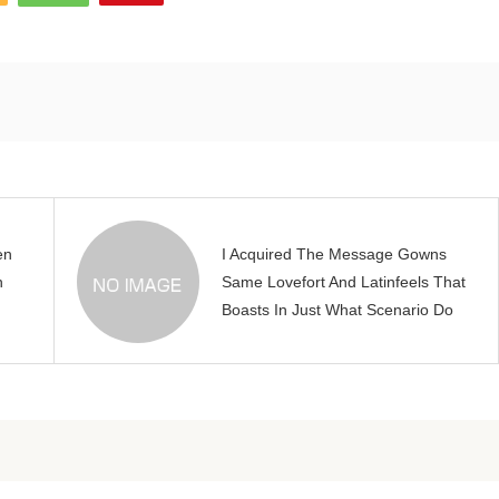
en
I Acquired The Message Gowns
n
Same Lovefort And Latinfeels That
Boasts In Just What Scenario Do
you want to Lie?