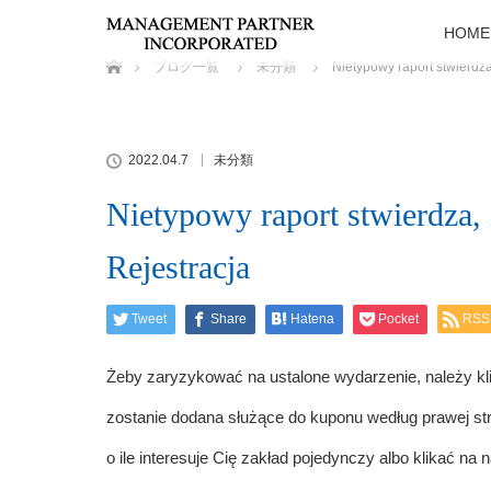
HOME
ホーム
ブログ一覧
未分類
Nietypowy raport stwierdza,
2022.04.7
未分類
Nietypowy raport stwierdza, że
Rejestracja
Tweet
Share
Hatena
Pocket
RSS
Żeby zaryzykować na ustalone wydarzenie, należy klik
zostanie dodana służące do kuponu według prawej str
o ile interesuje Cię zakład pojedynczy albo klikać n