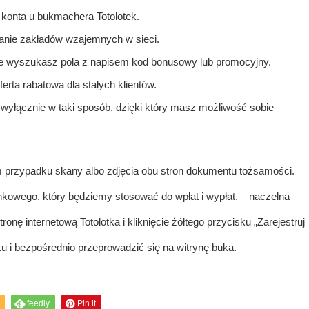
 konta u bukmachera Totolotek.
zanie zakładów wzajemnych w sieci.
nie wyszukasz pola z napisem kod bonusowy lub promocyjny.
ta rabatowa dla stałych klientów.
 wyłącznie w taki sposób, dzięki który masz możliwość sobie
 przypadku skany albo zdjęcia obu stron dokumentu tożsamości.
nkowego, który będziemy stosować do wpłat i wypłat. – naczelna
nę internetową Totolotka i kliknięcie żółtego przycisku „Zarejestruj
u i bezpośrednio przeprowadzić się na witrynę buka.
feedly
Pin it