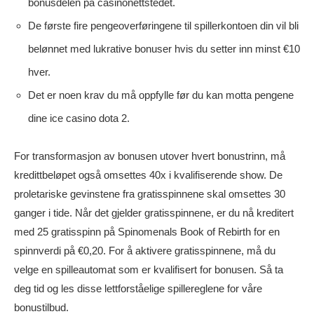
bonusdelen på casinonettstedet.
De første fire pengeoverføringene til spillerkontoen din vil bli
belønnet med lukrative bonuser hvis du setter inn minst €10
hver.
Det er noen krav du må oppfylle før du kan motta pengene
dine
ice casino dota 2
.
For transformasjon av bonusen utover hvert bonustrinn, må
kredittbeløpet også omsettes 40x i kvalifiserende show. De
proletariske gevinstene fra gratisspinnene skal omsettes 30
ganger i tide. Når det gjelder gratisspinnene, er du nå kreditert
med 25 gratisspinn på Spinomenals Book of Rebirth for en
spinnverdi på €0,20. For å aktivere gratisspinnene, må du
velge en spilleautomat som er kvalifisert for bonusen. Så ta
deg tid og les disse lettforståelige spillereglene for våre
bonustilbud.