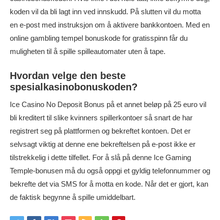
koden vil da bli lagt inn ved innskudd. På slutten vil du motta
en e-post med instruksjon om å aktivere bankkontoen. Med en
online gambling tempel bonuskode for gratisspinn får du
muligheten til å spille spilleautomater uten å tape.
Hvordan velge den beste
spesialkasinobonuskoden?
Ice Casino No Deposit Bonus på et annet beløp på 25 euro vil
bli kreditert til slike kvinners spillerkontoer så snart de har
registrert seg på plattformen og bekreftet kontoen. Det er
selvsagt viktig at denne ene bekreftelsen på e-post ikke er
tilstrekkelig i dette tilfellet. For å slå på denne Ice Gaming
Temple-bonusen må du også oppgi et gyldig telefonnummer og
bekrefte det via SMS for å motta en kode. Når det er gjort, kan
de faktisk begynne å spille umiddelbart.