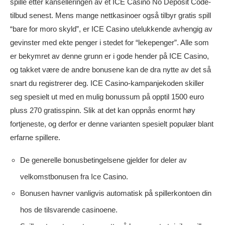
spille etter kanselleringen av et ICE Casino No Deposit Code-
tilbud senest. Mens mange nettkasinoer også tilbyr gratis spill
“bare for moro skyld”, er ICE Casino utelukkende avhengig av
gevinster med ekte penger i stedet for “lekepenger”. Alle som
er bekymret av denne grunn er i gode hender på ICE Casino,
og takket være de andre bonusene kan de dra nytte av det så
snart du registrerer deg. ICE Casino-kampanjekoden skiller
seg spesielt ut med en mulig bonussum på opptil 1500 euro
pluss 270 gratisspinn. Slik at det kan oppnås enormt høy
fortjeneste, og derfor er denne varianten spesielt populær blant
erfarne spillere.
De generelle bonusbetingelsene gjelder for deler av
velkomstbonusen fra Ice Casino.
Bonusen havner vanligvis automatisk på spillerkontoen din
hos de tilsvarende casinoene.