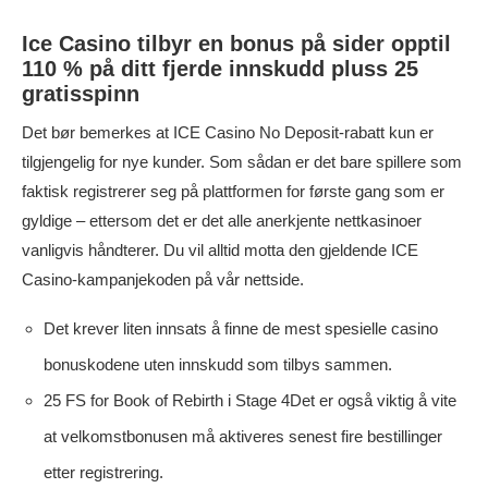
Ice Casino tilbyr en bonus på sider opptil
110 % på ditt fjerde innskudd pluss 25
gratisspinn
Det bør bemerkes at ICE Casino No Deposit-rabatt kun er
tilgjengelig for nye kunder. Som sådan er det bare spillere som
faktisk registrerer seg på plattformen for første gang som er
gyldige – ettersom det er det alle anerkjente nettkasinoer
vanligvis håndterer. Du vil alltid motta den gjeldende ICE
Casino-kampanjekoden på vår nettside.
Det krever liten innsats å finne de mest spesielle casino
bonuskodene uten innskudd som tilbys sammen.
25 FS for Book of Rebirth i Stage 4Det er også viktig å vite
at velkomstbonusen må aktiveres senest fire bestillinger
etter registrering.