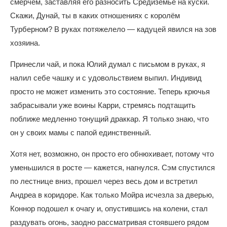
смерчем, заставляя его разносить Средиземье на куски.
Скажи, Дунай, ты в каких отношениях с королём
Турберном? В руках потяжелело — кадуцей явился на зов
хозяина.
Принесли чай, и пока Юлий думал с письмом в руках, я
налил себе чашку и с удовольствием выпил. Индивид
просто не может изменить это состояние. Теперь крючья
забрасывали уже воины Карри, стремясь подтащить
поближе медленно тонущий драккар. Я только знаю, что
он у своих мамы с папой единственный.
Хотя нет, возможно, он просто его обнюхивает, потому что
уменьшился в росте — кажется, нагнулся. Сэм спустился
по лестнице вниз, прошел через весь дом и встретил
Андреа в коридоре. Как только Мойра исчезла за дверью,
Коннор подошел к очагу и, опустившись на колени, стал
раздувать огонь, заодно рассматривая стоявшего рядом