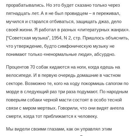
прорабатывались. Но это будет сказано только через
пятнадцать лет. А я не был провидцем – я переживал,
мучился и старался отбиваться, защищать джаз, дело
своей жизни. Я работал в разных «литературных жанрах».
[“Советская музыка”, 1954, N 2, стр. Пришлось объяснить,
что утверждение, будто симфоническую музыку не
понимают только «ненормальные люди», абсурдно.
Процентов 70 собак кидаются на ноги, когда едешь на
велосипеде. И в первую очередь домашние в частном
секторе. Возможно те, кого на ходу покормишь сапогом по
морде в следующий раз три раза подумают. По народным
поверьям собаки черной масти состоят в особо тесной
связи с миром мертвых. Говорили, что они видят ангела
смерти, когда тот приближается к человеку.
Мы видели своими глазами, как он управлял этим