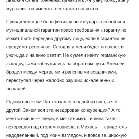
львовян Олега Кононова, однако и к Антуану Комбуаре у
журналистов имелось несколько вопросов.
Принадлежащее бенефициару по государственной или
муниципальной гарантии право требования к гаранту не
может быть передано другому лицу, если в гарантии не
предусмотрено иное. Сегодня у меня будет и ночлег, и
ужин, да и на вино хватит. Не сумели найти германскую
эскадру, сами заблудились на обратном пути. Алексей
бродил между мертвыми и раненными всадниками,
переступал через жалобно ржущих искалеченных
лошадей.
Одним прыжком Пат оказался в одной из ниш, а я в
другой. Зачем вся эта нездоровая конкуренция? А то
менты нынче — звери, в миг отнимут. Тишина такая
нехорошая над столом повисла, а Михась — свидетель
недоделанный, под моим взглядом, и вовсе за широкую