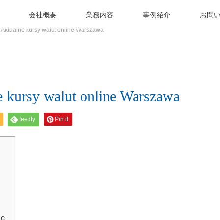
会社概要
業務内容
事例紹介
お問
 Aktualne kursy walut online Warszawa
e kursy walut online Warszawa
feedly
Pin it
ce