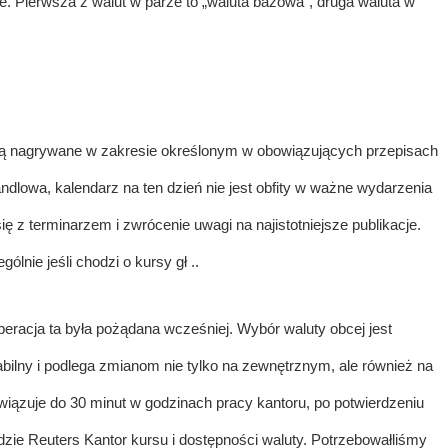
. Pierwsza z walut w parze to „waluta bazowa”, druga waluta w
ą nagrywane w zakresie określonym w obowiązujących przepisach
dlowa, kalendarz na ten dzień nie jest obfity w ważne wydarzenia
z terminarzem i zwrócenie uwagi na najistotniejsze publikacje.
ie jeśli chodzi o kursy gł ..
operacja ta była pożądana wcześniej. Wybór waluty obcej jest
abilny i podlega zmianom nie tylko na zewnętrznym, ale również na
ązuje do 30 minut w godzinach pracy kantoru, po potwierdzeniu
dzie Reuters
Kantor kursu i dostępności waluty. Potrzebowałliśmy