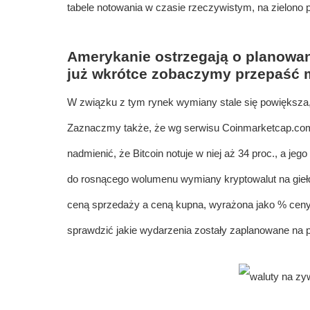
tabele notowania w czasie rzeczywistym, na zielono 
Amerykanie ostrzegają o planowa
już wkrótce zobaczymy przepaść m
W związku z tym rynek wymiany stale się powiększa, 
Zaznaczmy także, że wg serwisu Coinmarketcap.com d
nadmienić, że Bitcoin notuje w niej aż 34 proc., a jeg
do rosnącego wolumenu wymiany kryptowalut na gieł
ceną sprzedaży a ceną kupna, wyrażona jako % ceny śr
sprawdzić jakie wydarzenia zostały zaplanowane na po