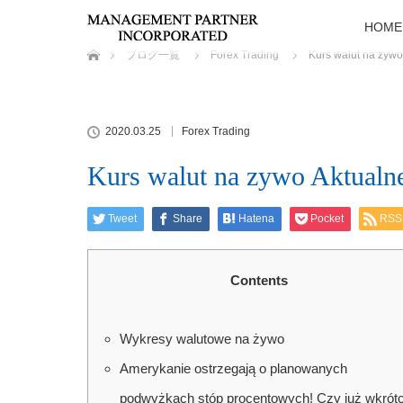
HOME
ホーム
ブログ一覧
Forex Trading
Kurs walut na zywo
2020.03.25
Forex Trading
Kurs walut na zywo Aktualn
Tweet
Share
Hatena
Pocket
RSS
Contents
Wykresy walutowe na żywo
Amerykanie ostrzegają o planowanych
podwyżkach stóp procentowych! Czy już wkrót