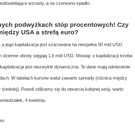
podświetlające wzrosty, a na czerwono spadki.
nych podwyżkach stóp procentowych! Czy
iędzy USA a strefą euro?
a jego kapitalizacja jest szacowana na niespełna 50 mld USD.
zienne obroty sięgają 1,6 mld USD. Mówiąc o kapitalizacji trzeba
o kapitalizacja jest niezwykle dynamiczna. Te dane mają odniesienie
dach. W tabelach kursów walut zawarto spready (różnica między
edniej). Powoli zbliżamy się do otwarcia kolejnej sesji, warto
niedziałek, 4 kwietnia.