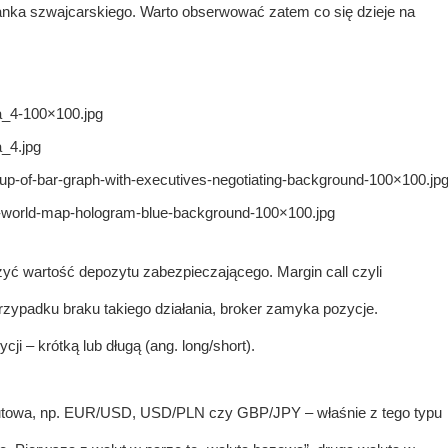
franka szwajcarskiego. Warto obserwować zatem co się dzieje na
ma_4-100×100.jpg
a_4.jpg
e-up-of-bar-graph-with-executives-negotiating-background-100×100.jp
tal-world-map-hologram-blue-background-100×100.jpg
yć wartość depozytu zabezpieczającego. Margin call czyli
rzypadku braku takiego działania, broker zamyka pozycje.
ji – krótką lub długą (ang. long/short).
lutowa, np. EUR/USD, USD/PLN czy GBP/JPY – właśnie z tego typu