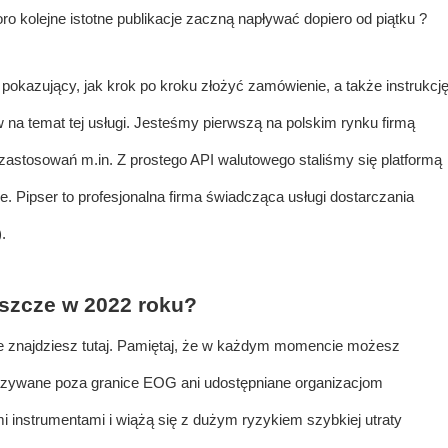
oro kolejne istotne publikacje zaczną napływać dopiero od piątku ?
okazujący, jak krok po kroku złożyć zamówienie, a także instrukcj
w na temat tej usługi. Jesteśmy pierwszą na polskim rynku firmą
 zastosowań m.in. Z prostego API walutowego staliśmy się platformą
ipser to profesjonalna firma świadcząca usługi dostarczania
.
szcze w 2022 roku?
ne znajdziesz tutaj. Pamiętaj, że w każdym momencie możesz
azywane poza granice EOG ani udostępniane organizacjom
 instrumentami i wiążą się z dużym ryzykiem szybkiej utraty