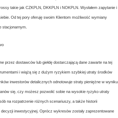
rossy takie jak CZKPLN, DKKPLN i NOKPLN. Wysłałem zapytanie i
 siebie. Od tej pory oferuję swoim Klientom możliwość wymiany
e stacjonarnym.
one przez dostawców lub giełdę dostarczającą dane zawarte na tej
strumentami i wiążą się z dużym ryzykiem szybkiej utraty środków
nków inwestorów detalicznych odnotowuje straty pieniężne w wyniku
tanów się, czy możesz pozwolić sobie na wysokie ryzyko utraty
sób na rozpatrzenie różnych scenariuszy, a także historii
 decyzji inwestycyjnej. Oprócz wykresów zostały zaprezentowane