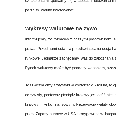
oznaczeniami spotkamy się w tabelach notowań online
parze to „waluta kwotowana”.
Wykresy walutowe na żywo
Informujemy, że rozmowy z naszymi pracownikami s
prawa. Przed nami ostatnia przedświąteczna sesja han
rynkowe. Jednakże zachęcamy Was do zapoznania się 
Rynek walutowy może być poddany wahaniom, szczególn
Jeśli weźmiemy statystyki w kontekście kilku lat, to 
oczywisty, ponieważ pieniądz krajowy jest dość niest
krajowym rynku finansowym. Rezerwacja waluty obowi
przez
Zapasy hurtowe w USA skorygowane w listopa