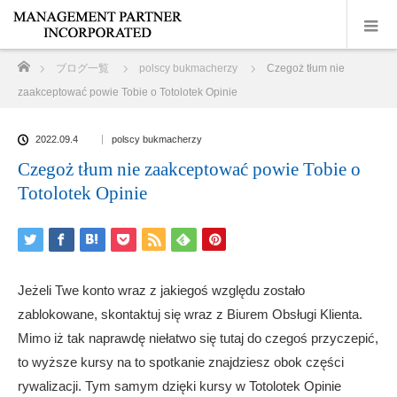
ホーム
ブログ一覧
polscy bukmacherzy
Czegoż tłum nie
zaakceptować powie Tobie o Totolotek Opinie
2022.09.4
polscy bukmacherzy
Czegoż tłum nie zaakceptować powie Tobie o
Totolotek Opinie
Jeżeli Twe konto wraz z jakiegoś względu zostało
zablokowane, skontaktuj się wraz z Biurem Obsługi Klienta.
Mimo iż tak naprawdę niełatwo się tutaj do czegoś przyczepić,
to wyższe kursy na to spotkanie znajdziesz obok części
rywalizacji. Tym samym dzięki kursy w Totolotek Opinie