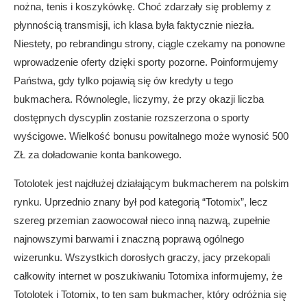
nożna, tenis i koszykówkę. Choć zdarzały się problemy z
płynnością transmisji, ich klasa była faktycznie niezła.
Niestety, po rebrandingu strony, ciągle czekamy na ponowne
wprowadzenie oferty dzięki sporty pozorne. Poinformujemy
Państwa, gdy tylko pojawią się ów kredyty u tego
bukmachera. Równolegle, liczymy, że przy okazji liczba
dostępnych dyscyplin zostanie rozszerzona o sporty
wyścigowe. Wielkość bonusu powitalnego może wynosić 500
ZŁ za doładowanie konta bankowego.
Totolotek jest najdłużej działającym bukmacherem na polskim
rynku. Uprzednio znany był pod kategorią “Totomix”, lecz
szereg przemian zaowocował nieco inną nazwą, zupełnie
najnowszymi barwami i znaczną poprawą ogólnego
wizerunku. Wszystkich dorosłych graczy, jacy przekopali
całkowity internet w poszukiwaniu Totomixa informujemy, że
Totolotek i Totomix, to ten sam bukmacher, który odróżnia się